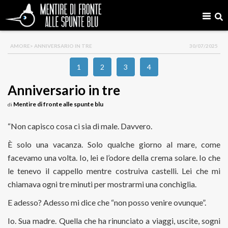
AMORE
> ANNIVERSARIO IN TRE
30/07/2025
1
2
3
4
Anniversario in tre
Mentire di fronte alle spunte blu
di
“Non capisco cosa ci sia di male. Davvero.
È solo una vacanza. Solo qualche giorno al mare, come
facevamo una volta. Io, lei e l’odore della crema solare. Io che
le tenevo il cappello mentre costruiva castelli. Lei che mi
chiamava ogni tre minuti per mostrarmi una conchiglia.
E adesso? Adesso mi dice che “non posso venire ovunque”.
Io. Sua madre. Quella che ha rinunciato a viaggi, uscite, sogni