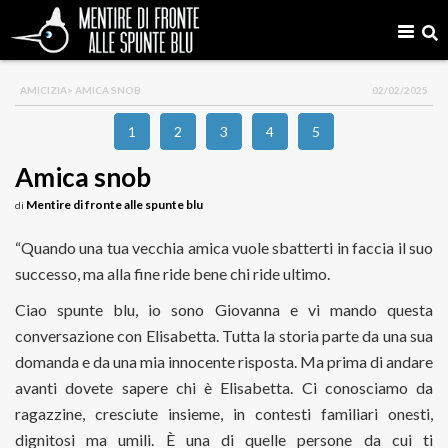
AMICIZIA
> AMICA SNOB
02/02/2025
1
2
3
4
5
Amica snob
Mentire di fronte alle spunte blu
di
“Quando una tua vecchia amica vuole sbatterti in faccia il suo
successo, ma alla fine ride bene chi ride ultimo.
Ciao spunte blu, io sono Giovanna e vi mando questa
conversazione con Elisabetta. Tutta la storia parte da una sua
domanda e da una mia innocente risposta. Ma prima di andare
avanti dovete sapere chi è Elisabetta. Ci conosciamo da
ragazzine, cresciute insieme, in contesti familiari onesti,
dignitosi ma umili. È una di quelle persone da cui ti