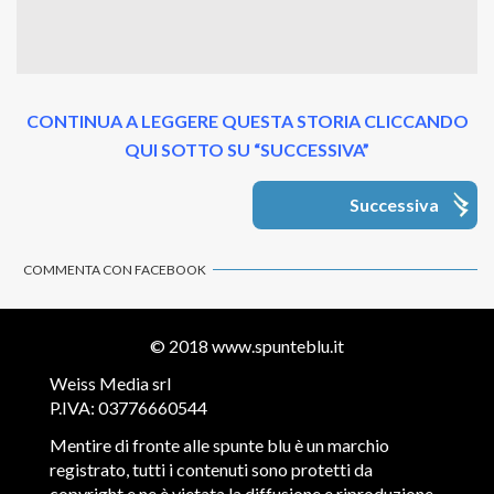
CONTINUA A LEGGERE QUESTA STORIA CLICCANDO
QUI SOTTO SU “SUCCESSIVA”
Successiva
COMMENTA CON FACEBOOK
© 2018
www.spunteblu.it
Weiss Media srl
P.IVA: 03776660544
Mentire di fronte alle spunte blu è un marchio
registrato, tutti i contenuti sono protetti da
copyright e ne è vietata la diffusione e riproduzione