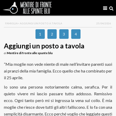
FAMIGLIA
> AGGIUNGI UN POSTO A TAVOLA
25/04/2026
1
2
3
4
Aggiungi un posto a tavola
Mentire di fronte alle spunte blu
di
“Mia moglie non vede niente di male nell’invitare parenti suoi
ai pranzi della mia famiglia. Ecco quello che ha combinato per
il 25 aprile.
Io sono una persona notoriamente calma, serafica. Per il
quieto vivere mi lascio passare tutto addosso. Remissivo
ecco. Ogni tanto però mi si ingrossa la vena sul collo. È mia
moglie che riesce dove tutti gli altri falliscono. E lo fa con una
semplicità disarmante. Ecco perché voglio che leggiate questi