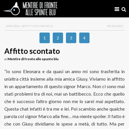
AMICIZIA
> AFFITTO SCONTATO
05/04/2025
1
2
3
4
Affitto scontato
Mentire di fronte alle spunte blu
di
“Io sono Eleonara e da quasi un anno mi sono trasferita in
un’altra città insieme alla mia amica Giusy. Viviamo in affitto
in un appartamento di questo signor Marco. Non ci sono mai
stati problemi tra di noi, mai un battibecco. Ecco che quello
che è successo l’altro giorno non me lo sarei mai aspettato.
Questa chat infatti è tra me e lei. Poi scambio anche qualche
parola col signor Marco alla fine… ma niente spoiler. Il fatto è
che con Giusy dividiamo le spese a metà, di tutto. Ma per