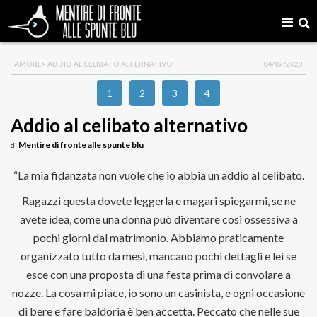
AMORE
> ADDIO AL CELIBATO ALTERNATIVO
04/07/2023
1
2
3
4
Addio al celibato alternativo
Mentire di fronte alle spunte blu
di
“La mia fidanzata non vuole che io abbia un addio al celibato.
Ragazzi questa dovete leggerla e magari spiegarmi, se ne
avete idea, come una donna può diventare così ossessiva a
pochi giorni dal matrimonio. Abbiamo praticamente
organizzato tutto da mesi, mancano pochi dettagli e lei se
esce con una proposta di una festa prima di convolare a
nozze. La cosa mi piace, io sono un casinista, e ogni occasione
di bere e fare baldoria è ben accetta. Peccato che nelle sue