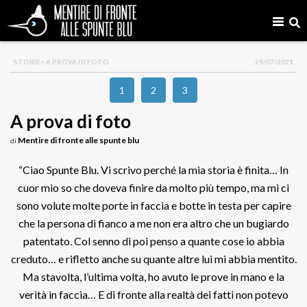
STORIE
> A PROVA DI FOTO
29/07/2021
1
2
3
A prova di foto
Mentire di fronte alle spunte blu
di
“Ciao Spunte Blu. Vi scrivo perché la mia storia è finita… In
cuor mio so che doveva finire da molto più tempo, ma mi ci
sono volute molte porte in faccia e botte in testa per capire
che la persona di fianco a me non era altro che un bugiardo
patentato. Col senno di poi penso a quante cose io abbia
creduto… e rifletto anche su quante altre lui mi abbia mentito.
Ma stavolta, l’ultima volta, ho avuto le prove in mano e la
verità in faccia… E di fronte alla realtà dei fatti non potevo