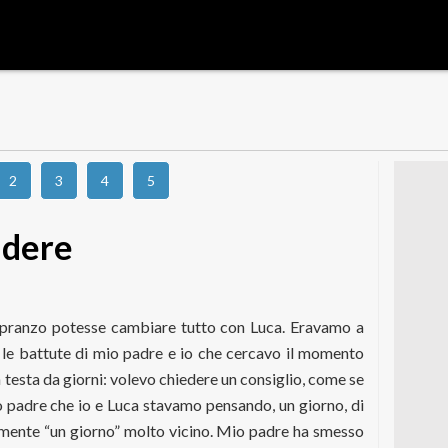
2
3
4
5
idere
pranzo potesse cambiare tutto con Luca. Eravamo a
a, le battute di mio padre e io che cercavo il momento
 testa da giorni: volevo chiedere un consiglio, come se
io padre che io e Luca stavamo pensando, un giorno, di
amente “un giorno” molto vicino. Mio padre ha smesso