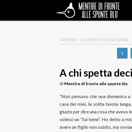
AMORE
> A CHI SPETTA DECIDERE
1
A chi spetta dec
di
Mentire di fronte alle spunte blu
“Non pensavo che una domenica a 
casa dei miei, la solita tavola lung
giusto per dire una cosa che avevo in
volessi un “fai bene”. Ho detto a m
avere un figlio non subito, ma ovvi