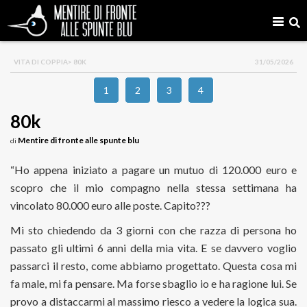
VITA DI COPPIA
> 80K
31/05/2026
1
2
3
4
80k
Mentire di fronte alle spunte blu
di
“Ho appena iniziato a pagare un mutuo di 120.000 euro e
scopro che il mio compagno nella stessa settimana ha
vincolato 80.000 euro alle poste. Capito???
Mi sto chiedendo da 3 giorni con che razza di persona ho
passato gli ultimi 6 anni della mia vita. E se davvero voglio
passarci il resto, come abbiamo progettato. Questa cosa mi
fa male, mi fa pensare. Ma forse sbaglio io e ha ragione lui. Se
provo a distaccarmi al massimo riesco a vedere la logica sua.