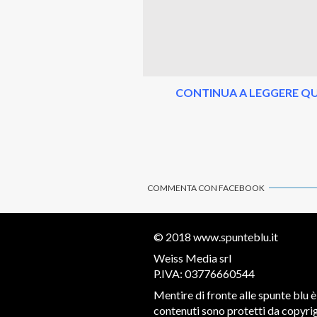
CONTINUA A LEGGERE QU
COMMENTA CON FACEBOOK
© 2018
www.spunteblu.it
Weiss Media srl
P.IVA: 03776660544
Mentire di fronte alle spunte blu è 
contenuti sono protetti da copyrigh