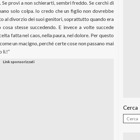
ro. Se provi a non schierarti, sembri freddo. Se cerchi di
n mano solo colpa. Io credo che un figlio non dovrebbe
o al divorzio dei suoi genitori, soprattutto quando era
 cosa stesse succedendo. E invece a volte succede
elta fatta nel caos, nella paura, nel dolore. Per questo
 come un macigno, perché certe cose non passano mai
 lì.!”
Cerca