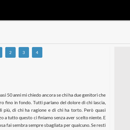
2
3
4
si 50 anni mi chiedo ancora se chi ha due genitori che
 fino in fondo. Tutti parlano del dolore di chi lascia,
di più, di chi ha ragione e di chi ha torto. Però quasi
zzo a tutto questo ci finiamo senza aver scelto niente. E
osa fai sembra sempre sbagliata per qualcuno. Se resti