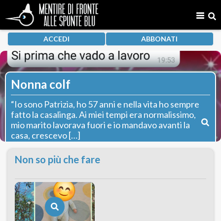
ACCEDI
ABBONATI
Nonna colf
“Io sono Patrizia, ho 57 anni e nella vita ho sempre
fatto la casalinga. Ai miei tempi era normalissimo,
mio marito lavorava fuori e io mandavo avanti la
casa, crescevo […]
Non so più che fare